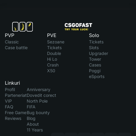
PVP
PVE
Solo
Classic
Sezoane
Tickets
Case battle
Tickets
Slots
Double
Upgrader
Hi Lo
Tower
Crash
Cases
X50
Poggi
eSports
Linkuri
Profil
Anniversary
Parteneriat
Dovedit corect
VIP
North Pole
FAQ
FIFA
Free Game
Bug bounty
Reviews
Blog
About
11 Years