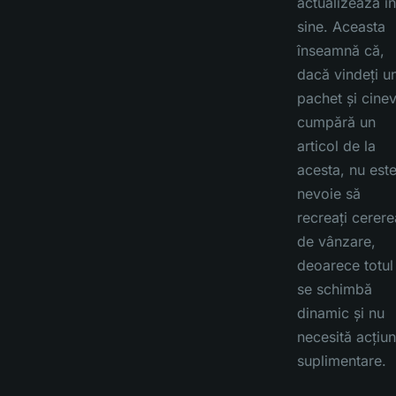
actualizează în
sine. Aceasta
înseamnă că,
dacă vindeți u
pachet și cine
cumpără un
articol de la
acesta, nu est
nevoie să
recreați cerere
de vânzare,
deoarece totul
se schimbă
dinamic și nu
necesită acțiun
suplimentare.