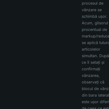
procesul de
vânzare se
schimbă ușor.
Acum, glisorul
procentual de
markup/reduc
se aplică tutur
articolelor
simultan. După
ce îl setați și
confirmați
vânzarea,
observați că
blocul de vânz
din bara latera
este ușor diferi
de ceea ce est