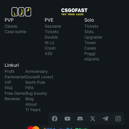
PVP
PVE
Solo
Classic
Sezoane
Tickets
Case battle
Tickets
Slots
Double
Upgrader
Hi Lo
Tower
Crash
Cases
X50
Poggi
eSports
Linkuri
Profil
Anniversary
Parteneriat
Dovedit corect
VIP
North Pole
FAQ
FIFA
Free Game
Bug bounty
Reviews
Blog
About
11 Years