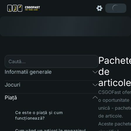
Pachet
de
Informatii generale
articol
Jocuri
CSGOFast ofe
Piaţă
o oportunitate
unică - pachet
Ce este o piață și cum
de articole.
funcționează?
Aceste pachet
Cum vând un articol în magazinul