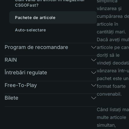
simplifică
CSGOFast?
vânzarea și
cumpărarea d
Pachete de articole
articole în
Auto-selectare
cantități mari.
Dacă aveți mul
Program de recomandare
articole pe car
doriți să le
RAIN
vindeți deodat
vânzarea într-
Întrebări regulate
pachet este un
Free-To-Play
format foarte
convenabil.
Bilete
Când listați ma
multe articole
simultan,