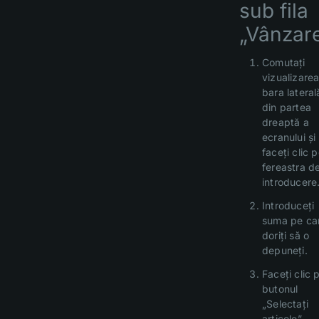
sub fila
„Vânzare
Comutați
vizualizarea
bara lateral
din partea
dreaptă a
ecranului și
faceți clic 
fereastra d
introducere
Introduceți
suma pe ca
doriți să o
depuneți.
Faceți clic 
butonul
„Selectați
articole”.