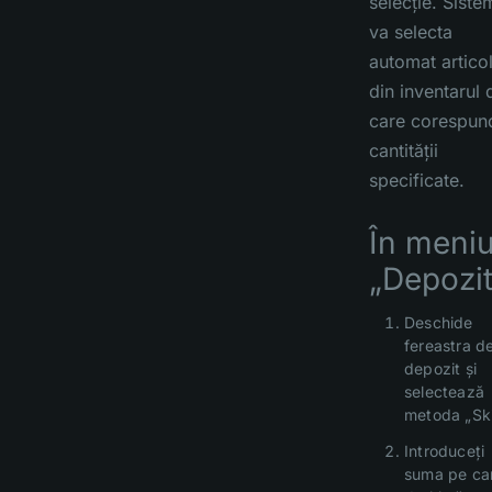
selecție. Siste
va selecta
automat artico
din inventarul 
care corespun
cantității
specificate.
În meniu
„Depozit
Deschide
fereastra d
depozit și
selectează
metoda „Ski
Introduceți
suma pe ca