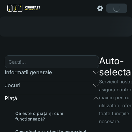
Auto-
selecta
Informatii generale
Serviciul nostr
Jocuri
asigură confor
maxim pentru
Piaţă
utilizatori, ofe
toate funcțiile
Ce este o piață și cum
funcționează?
necesare.
Cum vând un articol în magazinul