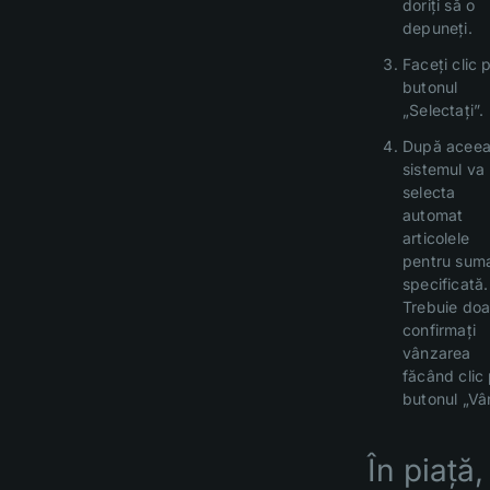
doriți să o
depuneți.
Faceți clic 
butonul
„Selectați”.
După aceea
sistemul va
selecta
automat
articolele
pentru sum
specificată.
Trebuie doa
confirmați
vânzarea
făcând clic
butonul „Vâ
În piață,