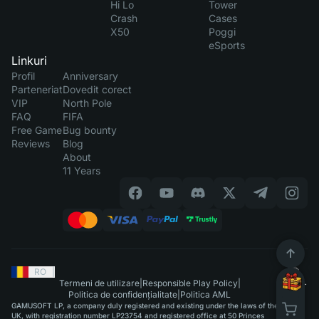
Hi Lo
Tower
Crash
Cases
X50
Poggi
eSports
Linkuri
Profil
Anniversary
Parteneriat
Dovedit corect
VIP
North Pole
FAQ
FIFA
Free Game
Bug bounty
Reviews
Blog
About
11 Years
RO
|
Termeni de utilizare
|
Responsible Play Policy
|
Politica de confidențialitate
|
Politica AML
GAMUSOFT LP, a company duly registered and existing under the laws of the
UK, with registration number LP23754 and registered office at 50 Princes