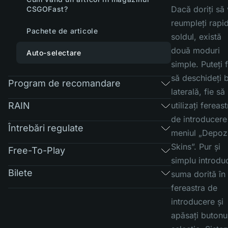
Dacă doriți să
CSGOFast?
reumpleți rapi
Pachete de articole
soldul, există
două moduri
Auto-selectare
simple. Puteți f
să deschideți 
Program de recomandare
laterală, fie să
RAIN
utilizați fereast
de introducere
Întrebări regulate
meniul „Depozi
Skins”. Pur și
Free-To-Play
simplu introduc
Bilete
suma dorită în
fereastra de
introducere și
apăsați butonu