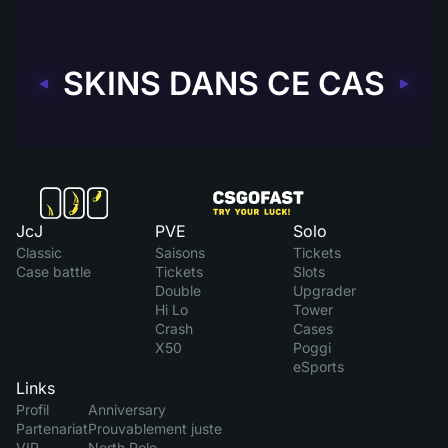
SKINS DANS CE CAS
JcJ
PVE
Solo
Classic
Saisons
Tickets
Case battle
Tickets
Slots
Double
Upgrader
Hi Lo
Tower
Crash
Cases
X50
Poggi
eSports
Links
Profil
Anniversary
Partenariat
Prouvablement juste
VIP
North Pole