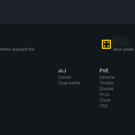
verts aujourd'hui
Jeux joués 
JcJ
PVE
Classic
Saisons
Case battle
Tickets
Double
Hi Lo
Crash
X50