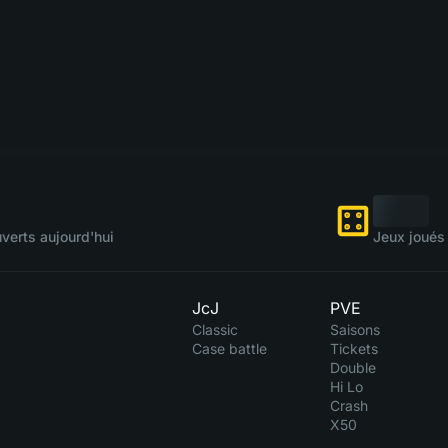
verts aujourd'hui
Jeux joués 
JcJ
PVE
Classic
Saisons
Case battle
Tickets
Double
Hi Lo
Crash
X50