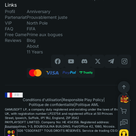
Links
Profil
Anniversary
Partenariat
Prouvablement juste
VIP
North Pole
FAQ
FIFA
Free Game
Prime aux bogues
Reviews
Blog
About
11 Years
FR
|
Conditions d'utilisation
|
Responsible Play Policy
|
Politique de confidentialité
|
Politique AML
GAMUSOFT LP, a company duly registered and existing under the laws of the
UK, with registration number LP23754 and registered office at 50 Princes
Street, Ipswich, Suffolk, IP1 1RJ, England, ZIP 3542
PAYPLAYSOFT LIMITED. Company No: HE 454356. Registered address:
Boumpoulinas, 1-3, BOUBOULINA BUILDING, Flat/Office 42, 1060, Nicosia.
©2015-2026 "CSGOFAST" TOUS DROITS RÉSERVÉS. Service de trading CS:GO