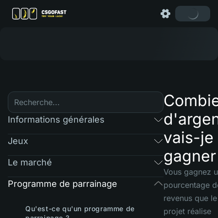
Combi
d'argen
Informations générales
vais-je
Jeux
gagner
Le marché
Vous gagnez 
Programme de parrainage
pourcentage d
revenus que le
Qu'est-ce qu'un programme de
projet réalise
parrainage ?