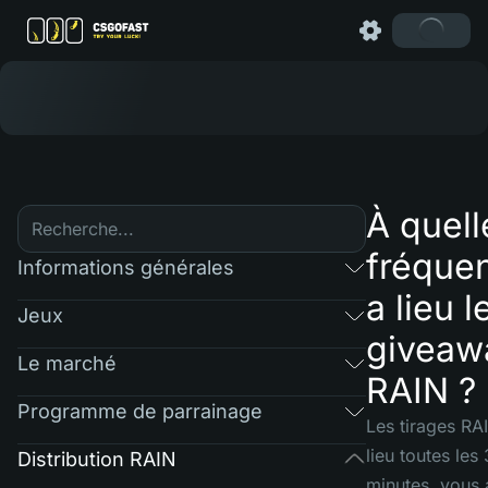
À quell
fréque
Informations générales
a lieu l
Jeux
giveaw
Le marché
RAIN ?
Programme de parrainage
Les tirages RA
lieu toutes les
Distribution RAIN
minutes, vous