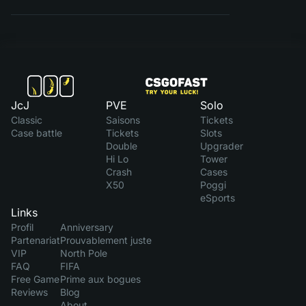
JcJ
PVE
Solo
Classic
Saisons
Tickets
Case battle
Tickets
Slots
Double
Upgrader
Hi Lo
Tower
Crash
Cases
X50
Poggi
eSports
Links
Profil
Anniversary
Partenariat
Prouvablement juste
VIP
North Pole
FAQ
FIFA
Free Game
Prime aux bogues
Reviews
Blog
About