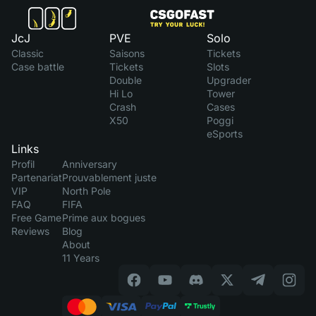
JcJ
PVE
Solo
Classic
Saisons
Tickets
Case battle
Tickets
Slots
Double
Upgrader
Hi Lo
Tower
Crash
Cases
X50
Poggi
eSports
Links
Profil
Anniversary
Partenariat
Prouvablement juste
VIP
North Pole
FAQ
FIFA
Free Game
Prime aux bogues
Reviews
Blog
About
11 Years