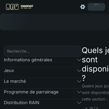
Quels j
sont
Informations générales
disponi
Jeux
?
Le marché
Quatre jeux po
Programme de parrainage
sont disponibl
cette section :
Distribution RAIN
Hi Lo