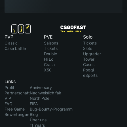
PVP
PVE
Solo
Classic
Saisons
Tickets
Case battle
Tickets
Slots
Double
Upgrader
Hi Lo
Tower
Crash
Cases
X50
Poggi
eSports
Links
Profil
Anniversary
Partnerschaft
Nachweislich fair
VIP
North Pole
FAQ
FIFA
Free Game
Bug-Bounty-Programm
Bewertungen
Blog
Über uns
11 Years