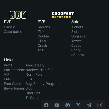
PVP
PVE
Solo
Classic
Saisons
Tickets
Case battle
Tickets
Slots
Double
Upgrader
Hi Lo
Tower
Crash
Cases
X50
Poggi
eSports
Links
Profil
Anniversary
Partnerschaft
Nachweislich fair
VIP
North Pole
FAQ
FIFA
Free Game
Bug-Bounty-Programm
Bewertungen
Blog
Über uns
11 Years