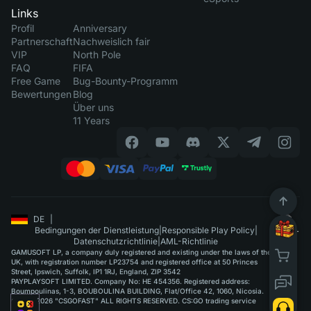
Links
Profil
Anniversary
Partnerschaft
Nachweislich fair
VIP
North Pole
FAQ
FIFA
Free Game
Bug-Bounty-Programm
Bewertungen
Blog
Über uns
11 Years
DE
|
Bedingungen der Dienstleistung
|
Responsible Play Policy
|
Datenschutzrichtlinie
|
AML-Richtlinie
GAMUSOFT LP, a company duly registered and existing under the laws of the
UK, with registration number LP23754 and registered office at 50 Princes
Street, Ipswich, Suffolk, IP1 1RJ, England, ZIP 3542
PAYPLAYSOFT LIMITED. Company No: HE 454356. Registered address:
Boumpoulinas, 1-3, BOUBOULINA BUILDING, Flat/Office 42, 1060, Nicosia.
©2015-2026 "CSGOFAST" ALL RIGHTS RESERVED. CS:GO trading service