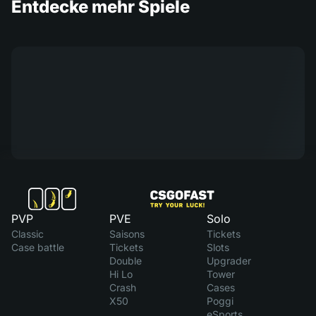
Entdecke mehr Spiele
PVP
PVE
Solo
Classic
Saisons
Tickets
Case battle
Tickets
Slots
Double
Upgrader
Hi Lo
Tower
Crash
Cases
X50
Poggi
eSports