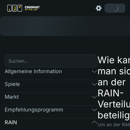
Wie ka
man si
Allgemeine Information
an der
Spiele
RAIN-
Markt
Verteil
Empfehlungsprogramm
beteili
RAIN
Um an der RAI