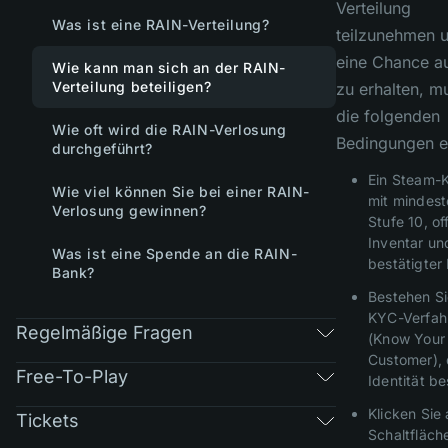
Verteilung
Was ist eine RAIN-Verteilung?
teilzunehmen 
eine Chance au
Wie kann man sich an der RAIN-
Verteilung beteiligen?
zu erhalten, m
die folgenden
Wie oft wird die RAIN-Verlosung
Bedingungen er
durchgeführt?
Ein Steam-
Wie viel können Sie bei einer RAIN-
mit mindest
Verlosung gewinnen?
Stufe 10, o
Inventar un
Was ist eine Spende an die RAIN-
bestätigter 
Bank?
Bestehen Si
KYC-Verfah
Regelmäßige Fragen
(Know Your
Customer), 
Free-To-Play
Identität be
Klicken Sie 
Tickets
Schaltfläch