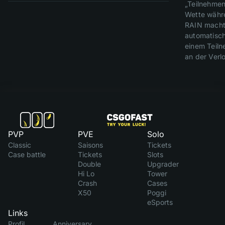
„Teilnehmen
Wette währ
RAIN macht
automatisc
einem Teil
an der Verl
PVP
PVE
Solo
Classic
Saisons
Tickets
Case battle
Tickets
Slots
Double
Upgrader
Hi Lo
Tower
Crash
Cases
X50
Poggi
eSports
Links
Profil
Anniversary