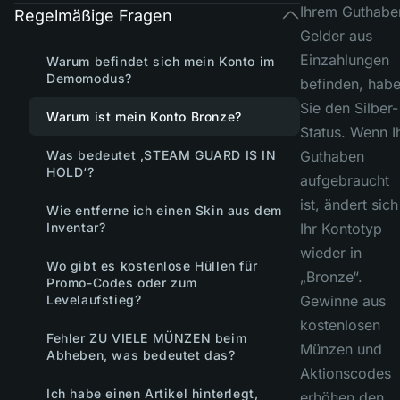
Ihrem Guthabe
Regelmäßige Fragen
Gelder aus
Einzahlungen
Warum befindet sich mein Konto im
Demomodus?
befinden, hab
Sie den Silber-
Warum ist mein Konto Bronze?
Status. Wenn I
Was bedeutet ‚STEAM GUARD IS IN
Guthaben
HOLD‘?
aufgebraucht
ist, ändert sich
Wie entferne ich einen Skin aus dem
Inventar?
Ihr Kontotyp
wieder in
Wo gibt es kostenlose Hüllen für
„Bronze“.
Promo-Codes oder zum
Levelaufstieg?
Gewinne aus
kostenlosen
Fehler ZU VIELE MÜNZEN beim
Münzen und
Abheben, was bedeutet das?
Aktionscodes
Ich habe einen Artikel hinterlegt,
erhöhen den