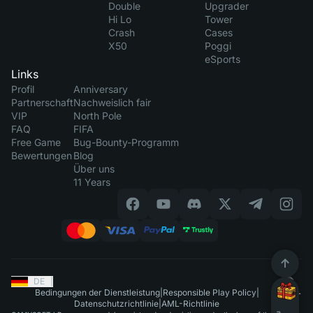
Double
Upgrader
Hi Lo
Tower
Crash
Cases
X50
Poggi
eSports
Links
Profil
Anniversary
Partnerschaft
Nachweislich fair
VIP
North Pole
FAQ
FIFA
Free Game
Bug-Bounty-Programm
Bewertungen
Blog
Über uns
11 Years
DE
|
Bedingungen der Dienstleistung
|
Responsible Play Policy
|
Datenschutzrichtlinie
|
AML-Richtlinie