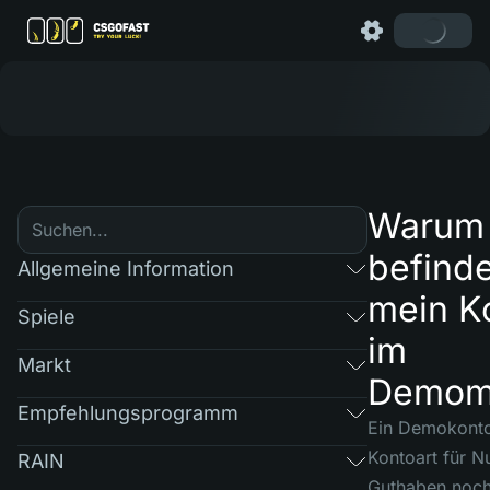
Warum
befinde
Allgemeine Information
mein K
Spiele
im
Markt
Demom
Empfehlungsprogramm
Ein Demokonto 
Kontoart für Nu
RAIN
Guthaben noch