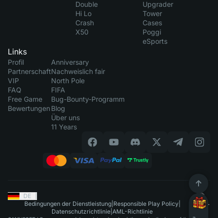
Double
Upgrader
Hi Lo
Tower
Crash
Cases
X50
Poggi
eSports
Links
Profil
Anniversary
Partnerschaft
Nachweislich fair
VIP
North Pole
FAQ
FIFA
Free Game
Bug-Bounty-Programm
Bewertungen
Blog
Über uns
11 Years
DE
|
Bedingungen der Dienstleistung
|
Responsible Play Policy
|
Datenschutzrichtlinie
|
AML-Richtlinie