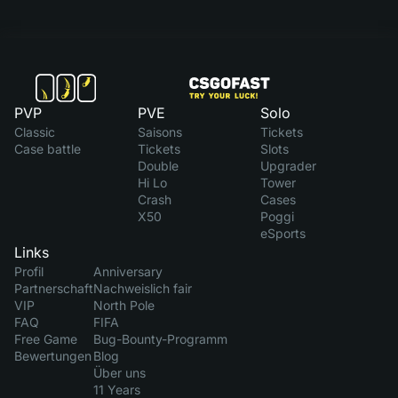
PVP
PVE
Solo
Classic
Saisons
Tickets
Case battle
Tickets
Slots
Double
Upgrader
Hi Lo
Tower
Crash
Cases
X50
Poggi
eSports
Links
Profil
Anniversary
Partnerschaft
Nachweislich fair
VIP
North Pole
FAQ
FIFA
Free Game
Bug-Bounty-Programm
Bewertungen
Blog
Über uns
11 Years