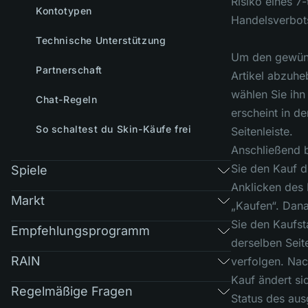
Risiko eines 7
Kontotypen
Handelsverbots
Technische Unterstützung
Um den gewün
Partnerschaft
Artikel abzuhe
wählen Sie ihn
Chat-Regeln
erscheint in de
So schaltest du Skin-Käufe frei
Seitenleiste.
Anschließend b
Sie den Kauf d
Spiele
Anklicken des 
Markt
„Kaufen“. Dan
Sie den Kaufst
Empfehlungsprogramm
derselben Seite
RAIN
verfolgen. Na
Kauf ändert si
Regelmäßige Fragen
Status des au