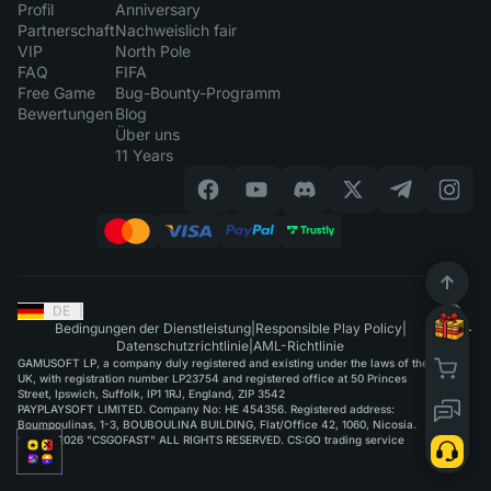
Profil
Anniversary
Partnerschaft
Nachweislich fair
VIP
North Pole
FAQ
FIFA
Free Game
Bug-Bounty-Programm
Bewertungen
Blog
Über uns
11 Years
DE
|
Bedingungen der Dienstleistung
|
Responsible Play Policy
|
Datenschutzrichtlinie
|
AML-Richtlinie
GAMUSOFT LP, a company duly registered and existing under the laws of the
UK, with registration number LP23754 and registered office at 50 Princes
Street, Ipswich, Suffolk, IP1 1RJ, England, ZIP 3542
PAYPLAYSOFT LIMITED. Company No: HE 454356. Registered address:
Boumpoulinas, 1-3, BOUBOULINA BUILDING, Flat/Office 42, 1060, Nicosia.
©2015-2026 "CSGOFAST" ALL RIGHTS RESERVED. CS:GO trading service