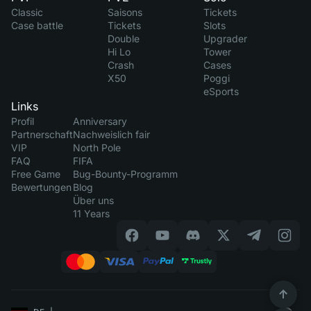
Classic
Saisons
Tickets
Case battle
Tickets
Slots
Double
Upgrader
Hi Lo
Tower
Crash
Cases
X50
Poggi
eSports
Links
Profil
Anniversary
Partnerschaft
Nachweislich fair
VIP
North Pole
FAQ
FIFA
Free Game
Bug-Bounty-Programm
Bewertungen
Blog
Über uns
11 Years