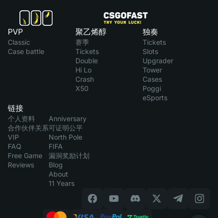
PVP
聚乙烯醇
独奏
Classic
赛季
Tickets
Case battle
Tickets
Slots
Double
Upgrader
Hi Lo
Tower
Crash
Cases
X50
Poggi
eSports
链接
个人资料
Anniversary
合作伙伴关系
可证明公平
VIP
North Pole
FAQ
FIFA
Free Game
漏洞奖励计划
Reviews
Blog
About
11 Years