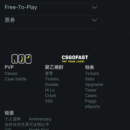
Free-To-Play
票券
PVP
聚乙烯醇
独奏
Classic
赛季
Tickets
Case battle
Tickets
Slots
Double
Upgrader
Hi Lo
Tower
Crash
Cases
X50
Poggi
eSports
链接
个人资料
Anniversary
合作伙伴关系
可证明公平
VIP
North Pole