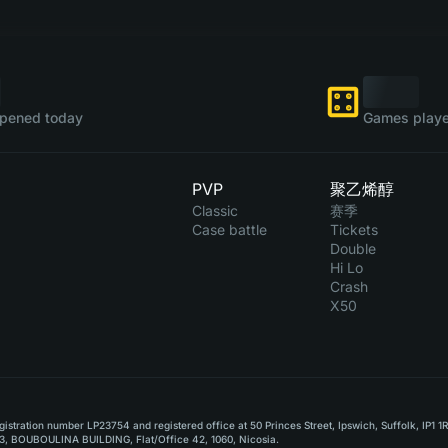
pened today
Games playe
PVP
聚乙烯醇
Classic
赛季
Case battle
Tickets
Double
Hi Lo
Crash
X50
stration number LP23754 and registered office at 50 Princes Street, Ipswich, Suffolk, IP1 1
, BOUBOULINA BUILDING, Flat/Office 42, 1060, Nicosia.