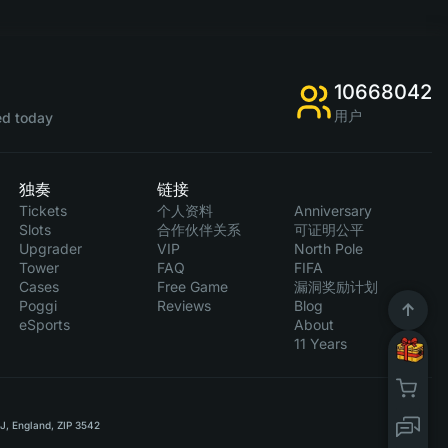
10668042
用户
d today
独奏
链接
Tickets
个人资料
Anniversary
Slots
合作伙伴关系
可证明公平
Upgrader
VIP
North Pole
Tower
FAQ
FIFA
Cases
Free Game
漏洞奖励计划
Poggi
Reviews
Blog
eSports
About
11 Years
RJ, England, ZIP 3542