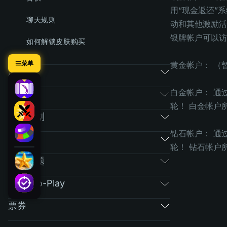
用“现金返还”
聊天规则
动和其他激励活
银牌帐户可以访
如何解锁皮肤购买
菜单
黄金帐户： （
游戏
白金帐户： 通
市场
轮！ 白金帐户
推荐计划
钻石帐户： 通
RAIN
轮！ 钻石帐户
常规问题
Free-To-Play
票券