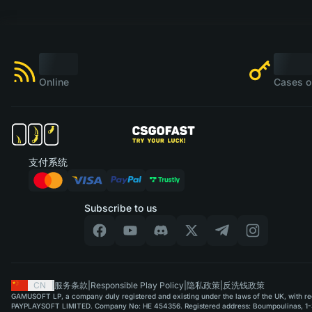
Online
Cases o
支付系统
Subscribe to us
CN
|
服务条款
|
Responsible Play Policy
|
隐私政策
|
反洗钱政策
GAMUSOFT LP, a company duly registered and existing under the laws of the UK, with regi
PAYPLAYSOFT LIMITED. Company No: HE 454356. Registered address: Boumpoulinas, 1-3