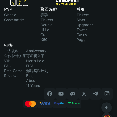
PVP
聚乙烯醇
独奏
Classic
赛季
Tickets
Case battle
Tickets
Slots
Double
Upgrader
Hi Lo
Tower
Crash
Cases
X50
Poggi
链接
个人资料
Anniversary
合作伙伴关系
可证明公平
VIP
North Pole
FAQ
FIFA
Free Game
漏洞奖励计划
Reviews
Blog
About
11 Years