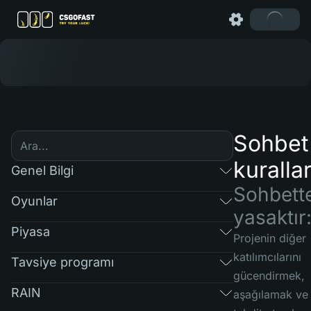
Sohbet
kurallar
Genel Bilgi
Sohbett
Oyunlar
yasaktır
Piyasa
Projenin diğer
katılımcılarını
Tavsiye programı
gücendirmek,
RAIN
aşağılamak ve