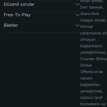
tehdit etmek;
Düzenli sorular
Deri istemek,
dilencilikle
Free-To-Play
meşgul olmak;
Biletler
Hizmet
çalışmasına ait
olmayan
bağlantıların
yerleştirilmesi;
Counter-Strike
Global
Offensive'de
reklam
bağlantıları
yerleştirmek,
üçüncü taraf
hizmetlerin ve