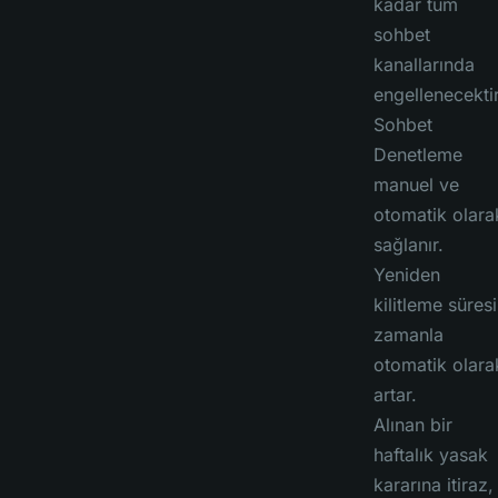
kadar tüm
sohbet
kanallarında
engellenecektir
Sohbet
Denetleme
manuel ve
otomatik olara
sağlanır.
Yeniden
kilitleme süresi
zamanla
otomatik olara
artar.
Alınan bir
haftalık yasak
kararına itiraz,