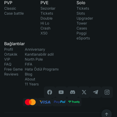
PVP
PVE
Solo
Classic
Sezonlar
Tickets
Case battle
Tickets
Slots
Double
Upgrader
Hi Lo
Tower
Crash
Cases
X50
Poggi
eSports
Bağlantılar
Profil
Anniversary
Ortaklık
Kanıtlanabilir adil
VIP
North Pole
FAQ
FIFA
Free Game
Hata Ödül Programı
Reviews
Blog
About
11 Years