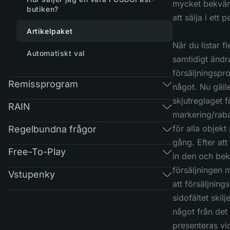
mycket bekväm
butiken?
att sälja i ett p
Artikelpaket
När du listar f
Automatiskt val
samtidigt ändr
försäljningspr
Remissprogram
något. Nu gäll
skjutreglaget f
RAIN
markering/raba
för alla objekt
Regelbundna frågor
gång. Efter att 
Free-To-Play
in den och bek
försäljningen 
Vstupenky
att försäljning
sidofältet skilj
något från det
presenteras vi