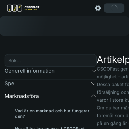
Artikel
CSGOFast ger 
Generell information
möjlighet - art
Spel
Dessa paket fö
försäljning oc
Marknadsföra
varor i stora kv
Om du har må
Vad är en marknad och hur fungerar
föremål som du 
den?
på en gång är 
Hur säljer jag en vara i CSGOFast-