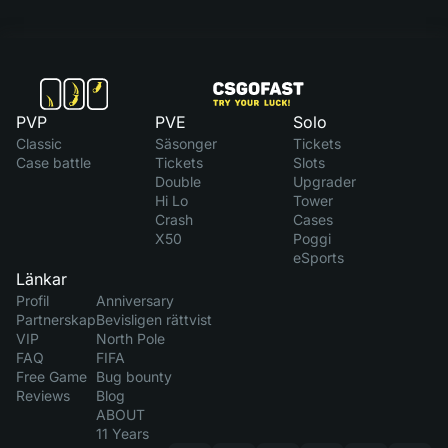
PVP
PVE
Solo
Classic
Säsonger
Tickets
Case battle
Tickets
Slots
Double
Upgrader
Hi Lo
Tower
Crash
Cases
X50
Poggi
eSports
Länkar
Profil
Anniversary
Partnerskap
Bevisligen rättvist
VIP
North Pole
FAQ
FIFA
Free Game
Bug bounty
Reviews
Blog
ABOUT
11 Years