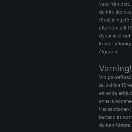
vara från den,
du inte återsk
försäljningsför
eftersom allt f
dynamiskt och 
kräver ytterlig
åtgärder.
Varning!
Vid paketförsä
du skicka före
ett enda erbju
annars komme
transaktionen i
behandlas kor
du kan förlora