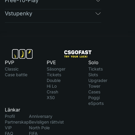
Free-To-Play
Vstupenky
PVP
PVE
Solo
Classic
Säsonger
Tickets
Case battle
Tickets
Slots
Double
Upgrader
Hi Lo
Tower
Crash
Cases
X50
Poggi
eSports
Länkar
Profil
Anniversary
Partnerskap
Bevisligen rättvist
VIP
North Pole
FAQ
FIFA