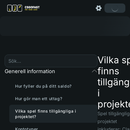
Vilka s
finns
Generell information
tillgäng
Hur fyller du på ditt saldo?
i
Hur gör man ett uttag?
projekt
Vilka spel finns tillgängliga i
Spel tillgängli
projektet?
projektet
inkluderar:
Clas
Kontotyper