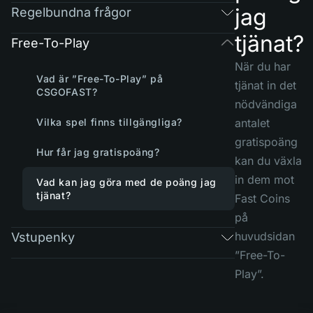
jag
Regelbundna frågor
tjänat?
Free-To-Play
När du har
Vad är ”Free-To-Play” på
tjänat in det
CSGOFAST?
nödvändiga
Vilka spel finns tillgängliga?
antalet
gratispoäng
Hur får jag gratispoäng?
kan du växla
in dem mot
Vad kan jag göra med de poäng jag
tjänat?
Fast Coins
på
huvudsidan
Vstupenky
”Free-To-
Play”.