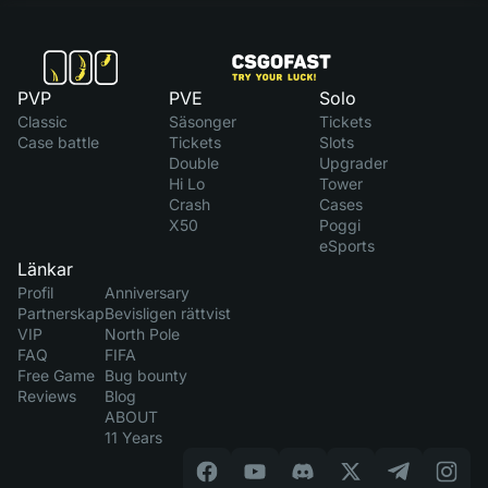
PVP
PVE
Solo
Classic
Säsonger
Tickets
Case battle
Tickets
Slots
Double
Upgrader
Hi Lo
Tower
Crash
Cases
X50
Poggi
eSports
Länkar
Profil
Anniversary
Partnerskap
Bevisligen rättvist
VIP
North Pole
FAQ
FIFA
Free Game
Bug bounty
Reviews
Blog
ABOUT
11 Years