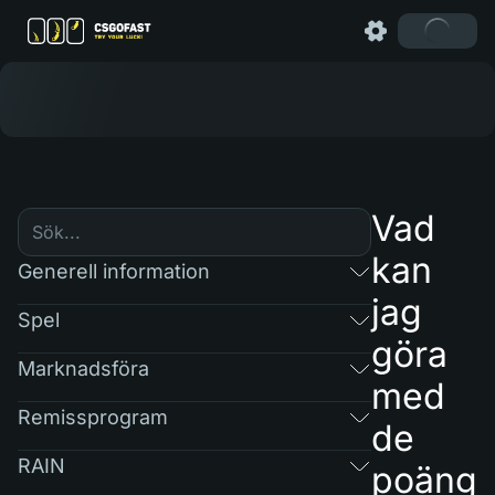
Vad
kan
Generell information
jag
Spel
göra
Marknadsföra
med
Remissprogram
de
RAIN
poäng